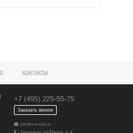
О
КОНТАКТЫ
+7 (495) 225-55-75
Заказать звонок
info@v-trucks.ru
г Бронницы, ул Южная, д. 4